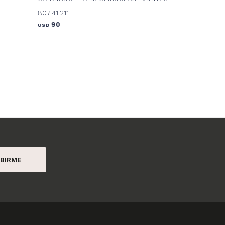
807.41.211
90
USD
BIRME