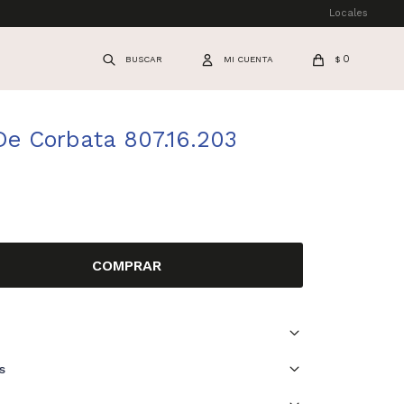
Locales
0
$
De Corbata 807.16.203
COMPRAR
s