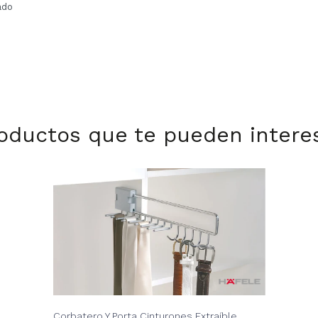
ado
oductos que te pueden intere
Corbatero Y Porta Cinturones Extraíble