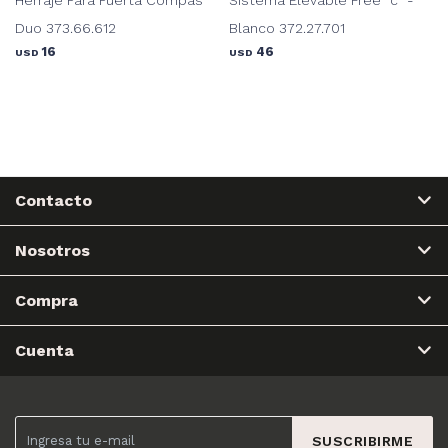
Duo 373.66.612
Blanco 372.27.701
16
46
USD
USD
Contacto
Nosotros
Compra
Cuenta
SUSCRIBIRME