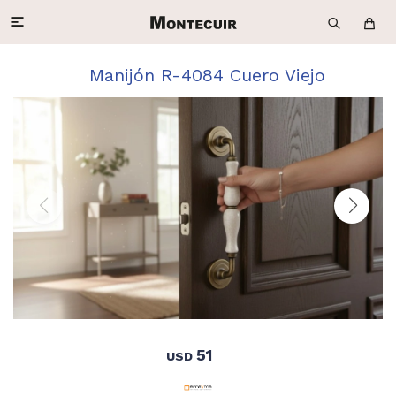

Manijón R-4084 Cuero Viejo
51
USD