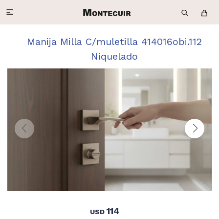

Manija Milla C/muletilla 414016obi.112
Niquelado
114
USD