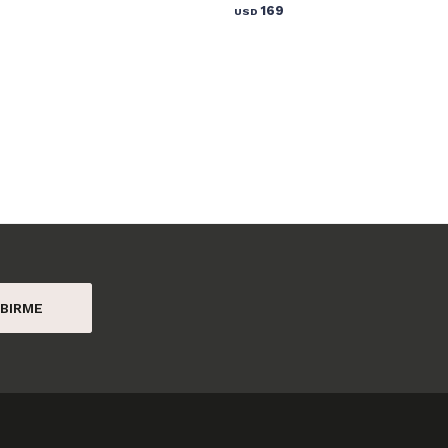
169
USD
BIRME