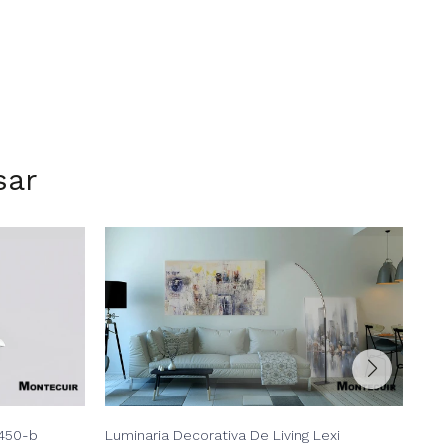
sar
450-b
Luminaria Decorativa De Living Lexi
Lum