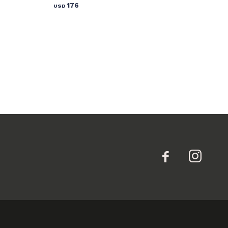
176
USD
USD

