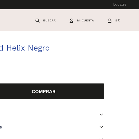
Locales
0
$
d Helix Negro
COMPRAR
s