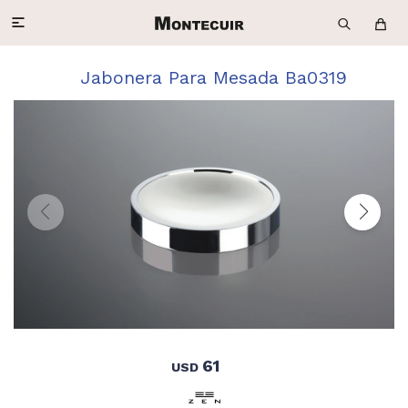

Jabonera Para Mesada Ba0319
61
USD