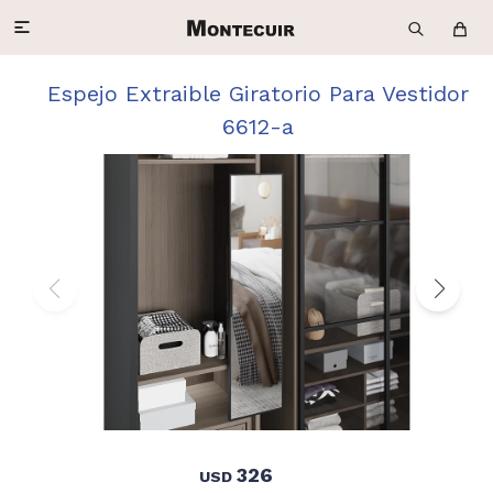

Espejo Extraible Giratorio Para Vestidor
6612-a
326
USD