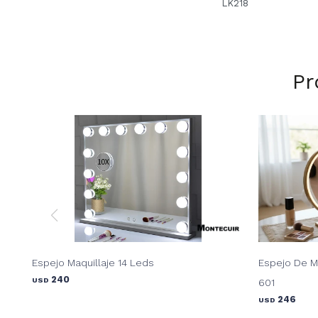
LK218
Pr
Espejo Maquillaje 14 Leds
Espejo De Ma
240
USD
601
246
USD