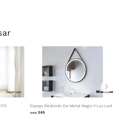
sar
9170
Espejo Redondo De Metal Negro Y Luz Led
Esp
345
USD
USD