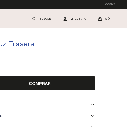
Locales
0
$
uz Trasera
COMPRAR
s