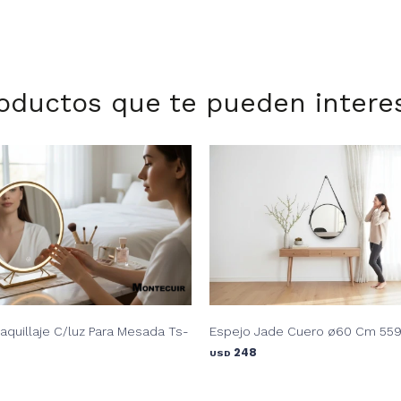
oductos que te pueden intere
quillaje C/luz Para Mesada Ts-
Espejo Jade Cuero ø60 Cm 55
248
USD