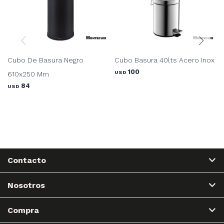
Cubo De Basura Negro
Cubo Basura 40lts Acero Inox
100
USD
610x250 Mm
84
USD
Contacto
Nosotros
Compra