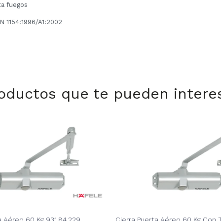
ta fuegos
EN 1154:1996/A1:2002
oductos que te pueden intere
a Aéreo 60 Kg 931.84.229
Cierra Puerta Aéreo 60 Kg Con 