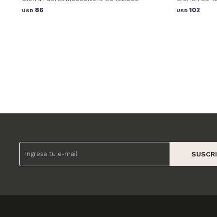
86
102
USD
USD
SUSCRI