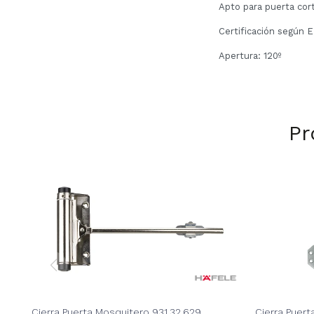
Apto para puerta cor
Certificación según 
Apertura: 120º
Pr
Cierra Puerta Mosquitero 931.32.629
Cierra Puert