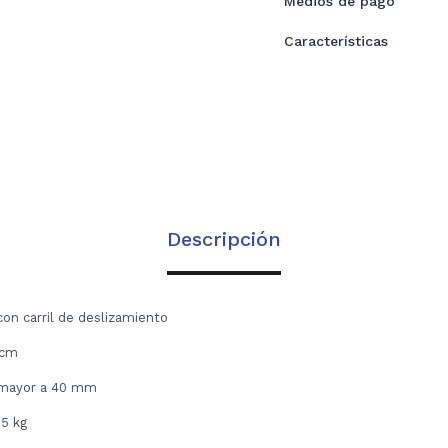
Medios de pago
Características
Descripción
con carril de deslizamiento
 cm
: mayor a 40 mm
65 kg