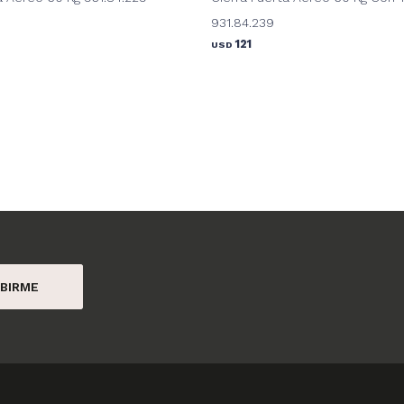
931.84.239
121
USD
BIRME