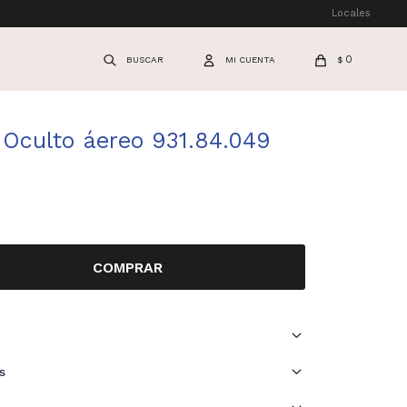
Locales
0
$
 Oculto áereo 931.84.049
COMPRAR
s