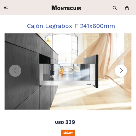

Cajón Legrabox F 241x600mm
239
USD