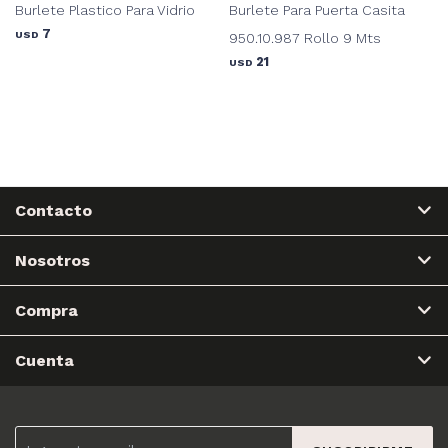
Burlete Plastico Para Vidrio
Burlete Para Puerta Casita
7
USD
950.10.987 Rollo 9 Mts
21
USD
Contacto
Nosotros
Compra
Cuenta