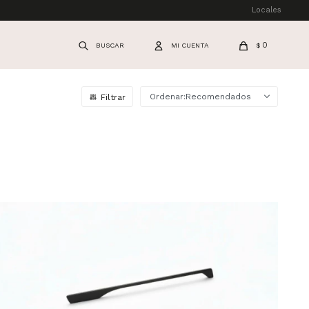
Locales
0
$
Recomendados