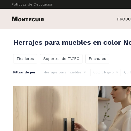
Políticas de Devolución
PRODU
Herrajes para muebles en color N
Tiradores
Soportes de TV/PC
Enchufes
Quit
Filtrando por:
Herrajes para muebles
Color:
Negro