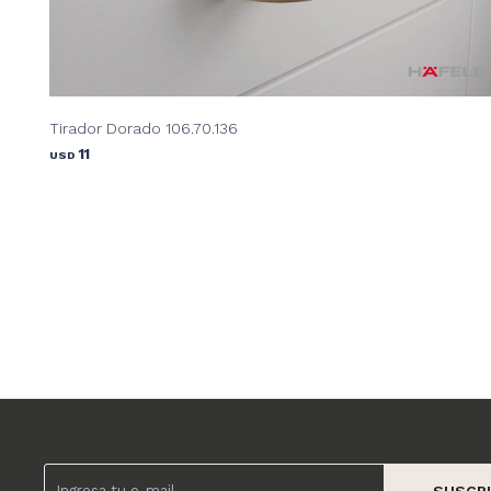
Tirador Dorado 106.70.136
11
USD
SUSCRI