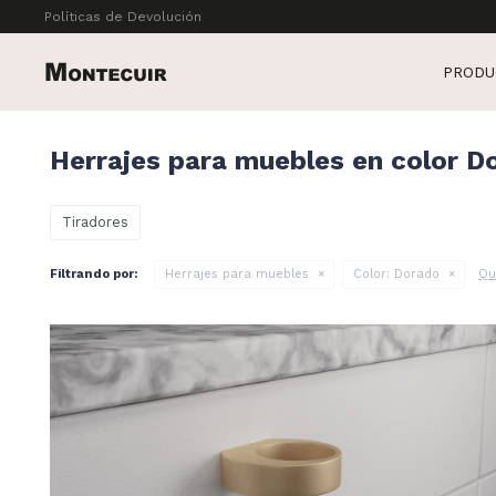
Políticas de Devolución
PRODU
Herrajes para muebles en color D
Tiradores
Qu
Filtrando por:
Herrajes para muebles
Color:
Dorado