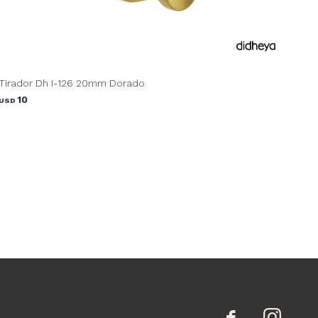
Tirador Dh I-126 20mm Dorado
10
USD

