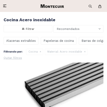

Cocina Acero inoxidable
Recomendados
Alacenas extraíbles
Papeleras de cocina
Barras de colgar
Filtrando por:
Cocina
Material:
Acero inoxidable
Quitar filtros