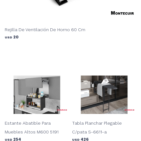
Rejilla De Ventilación De Horno 60 Cm
20
USD
Estante Abatible Para
Tabla Planchar Plegable
Muebles Altos M600 5191
C/pata S-6611-a
254
426
USD
USD