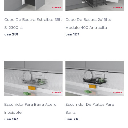
Cubo De Basura Extraible 35lt
Cubo De Basura 2x16lts
S-2300-a
Modulo 400 Antracita
281
127
USD
USD
Escurridor Para Barra Acero
Escurridor De Platos Para
Inoxidble
Barra
147
76
USD
USD