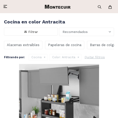

Cocina en color Antracita
Recomendados
Alacenas extraíbles
Papeleras de cocina
Barras de colgar
Quitar filtros
Filtrando por:
Cocina
Color:
Antracita